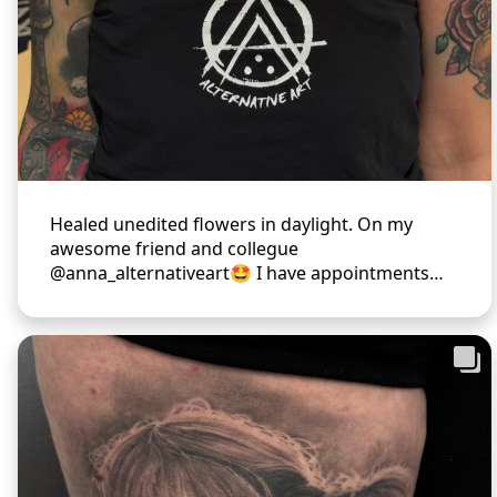
Healed unedited flowers in daylight. On my
awesome friend and collegue
@anna_alternativeart🤩 I have appointments
available @stockholminkbash 28-30 aug and
@kalmarblackfest 25-26 sept Email
pontus@alternativeart.se to book!