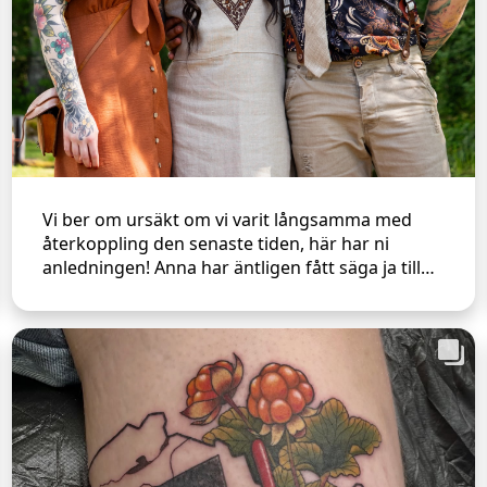
Vi ber om ursäkt om vi varit långsamma med
återkoppling den senaste tiden, här har ni
anledningen! Anna har äntligen fått säga ja till
sin Fredrik och vi börjar återhämta oss efter ett
dundrande bröllop🥂🎉 Det finns fortfarande
några strötider kvar i sommar hos Pontus och
Anna. Hör du av dig nu kan du välja lite friare
bland tiderna i höst. Jossan flyttar i mitten av
augusti och är fullbokad till dess, men kommer
framöver tillbaka och gästjobbar i mån av tid.
Tack för att ni väljer att tatuera er hos oss! Och
ett STORT grattis till vår fina Anna❤️ 📷 @vildway